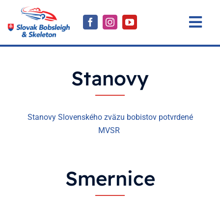
Skip
to
Togg
content
Navi
Aktuality
Stanovy
Reprezentácia
Športovci
Stanovy Slovenského zväzu bobistov potvrdené
Výsledky
MVSR
SZB
Smernice
Kontakt