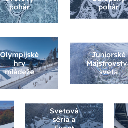
pohár
pohár
Olympijské
Juniorské
hry
Majstrovstv
mládeže
sveta
Svetová
séria a
Event