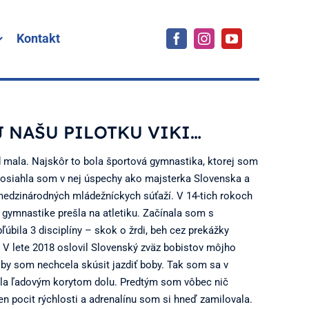
Kontakt
 NAŠU PILOTKU VIKI…
 mala. Najskôr to bola športová gymnastika, ktorej som
 Dosiahla som v nej úspechy ako majsterka Slovenska a
 medzinárodných mládežníckych súťaží. V 14-tich rokoch
gymnastike prešla na atletiku. Začínala som s
úbila 3 disciplíny – skok o žrdi, beh cez prekážky
 V lete 2018 oslovil Slovenský zväz bobistov môjho
i by som nechcela skúsit jazdiť boby. Tak som sa v
ila ľadovým korytom dolu. Predtým som vôbec nič
en pocit rýchlosti a adrenalínu som si hneď zamilovala.