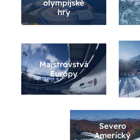
olympijské
hry
Majstrovstvá
Európy
Severo
Americký