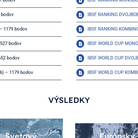
27 bodov
IBSF RANKING MONOB
2 bodov
IBSF RANKING DVOJBO
) – 1179 bodov
IBSF RANKING KOMBIN
– 527 bodov
IBSF WORLD CUP MON
 652 bodov
IBSF WORLD CUP DVOJ
26) – 1179 bodov
IBSF WORLD CUP KOM
VÝSLEDKY
Svetový
Európsky