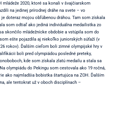
OH mládeže 2020, ktoré sa konali v švajčiarskom
dili na jedinej prírodnej dráhe na svete – vo
rá je doteraz mojou obľúbenou dráhou. Tam som získala
la som odtiaľ ako jediná individuálna medailistka zo
a skončilo mládežnícke obdobie a vstúpila som do
som ešte pojazdila aj niekoľko juniorských súťaží (v
26 rokov). Ďalším cieľom boli zimné olympijské hry v
lifikácii boli pred olympiádou posledné preteky,
onoboboch, kde som získala zlatú medailu a stala sa
 Na olympiádu do Pekingu som cestovala ako 19 ročná,
rie ako najmladšia bobistka štartujúca na ZOH. Ďalším
a, ale tentokrat už v oboch disciplínach –