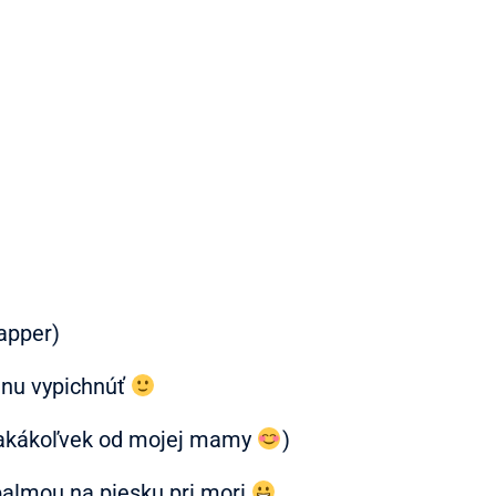
apper)
dnu vypichnúť
(akákoľvek od mojej mamy
)
almou na piesku pri mori