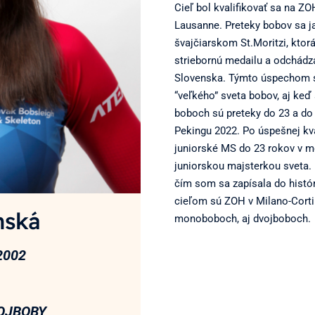
Cieľ bol kvalifikovať sa na Z
Lausanne. Preteky bobov sa jaz
švajčiarskom St.Moritzi, kto
striebornú medailu a odchádza
Slovenska. Týmto úspechom s
“veľkého” sveta bobov, aj keď 
boboch sú preteky do 23 a do 
Pekingu 2022. Po úspešnej kva
juniorské MS do 23 rokov v m
juniorskou majsterkou sveta.
čím som sa zapísala do histó
cieľom sú ZOH v Milano-Cortin
nská
monoboboch, aj dvojboboch.
2002
OJBOBY