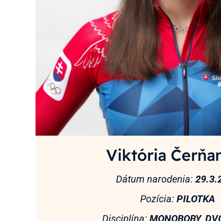
Viktória Čerňa
Dátum narodenia:
29.3.
Pozícia:
PILOTKA
Disciplína:
MONOBOBY, DV