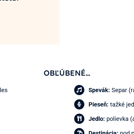
OBĽÚBENÉ…
les
Spevák:
Separ (r
Pieseň:
tažké je
Jedlo:
polievka 
Destinácia:
pod p