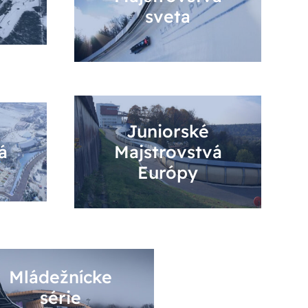
sveta
Juniorské
á
Majstrovstvá
Európy
Mládežnícke
série