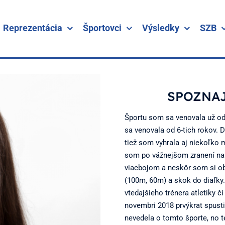
Reprezentácia
Športovci
Výsledky
SZB
SPOZNAJ
Športu som sa venovala už od
sa venovala od 6-tich rokov.
tiež som vyhrala aj niekoľko
som po vážnejšom zranení na 
viacbojom a neskôr som si obľ
(100m, 60m) a skok do diaľky.
vtedajšieho trénera atletiky č
novembri 2018 prvýkrat spust
nevedela o tomto športe, no t