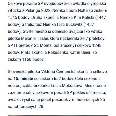
Celkové poradie SP dvojbobov žien ovládla olympiská
víťazka z Pekingu 2022, Nemka Laura Nolte so ziskom
1545 bodov. Druhá skončila Nemka Kim Kalicki (1447
bodov) a tretia tiež Nemka Lisa Buckwitz (1437
bodov). Štvrté miesto si odnieslo Švajčiarsko vďaka
pilotke Melanie Hasler, ktorá nazbierala zo 7 pretekov
SP (1 pretek v St. Moritzi bol zrušený) celkovo 1248
bodov. Piata skončila Rakúšanka Katrin Beierl so
ziskom 1160 bodov.
Slovenská pilotka Viktória Čerňanská skončila celkovo
na
15. mieste
so ziskom 652 bodov. Celú sezónu s
ňou odjazdila brzdárka Lucia Mokrášová. Medziročne
zaznamenali v celkovom poradí SP pokles o 2 miesta,
avšak zvýšil sa aj počet posádok z minuloročných 25
na tohtoročných 28.