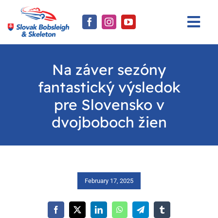
Skip
to
Togg
content
Navi
Aktuality
Na záver sezóny
Reprezentácia
fantastický výsledok
Športovci
pre Slovensko v
dvojboboch žien
Výsledky
SZB
Kontakt
February 17, 2025