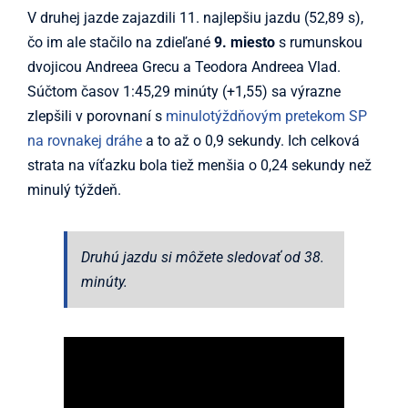
V druhej jazde zajazdili 11. najlepšiu jazdu (52,89 s),
čo im ale stačilo na zdieľané
9. miesto
s rumunskou
dvojicou Andreea Grecu a Teodora Andreea Vlad.
Súčtom časov 1:45,29 minúty (+1,55) sa výrazne
zlepšili v porovnaní s
minulotýždňovým pretekom SP
na rovnakej dráhe
a to až o 0,9 sekundy. Ich celková
strata na víťazku bola tiež menšia o 0,24 sekundy než
minulý týždeň.
Druhú jazdu si môžete sledovať od 38.
minúty.