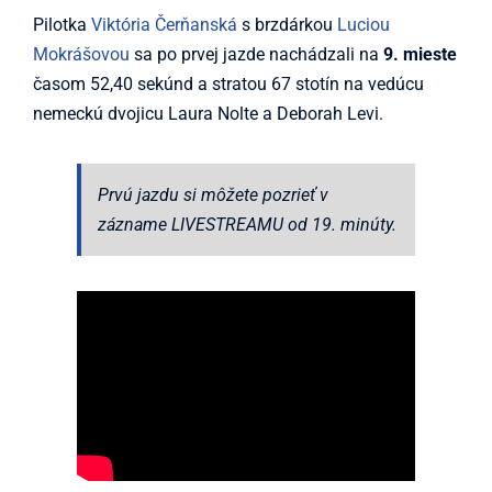
Pilotka
Viktória Čerňanská
s brzdárkou
Luciou
Mokrášovou
sa po prvej jazde nachádzali na
9. mieste
časom 52,40 sekúnd a stratou 67 stotín na vedúcu
nemeckú dvojicu Laura Nolte a Deborah Levi.
Prvú jazdu si môžete pozrieť v
zázname LIVESTREAMU od 19. minúty.