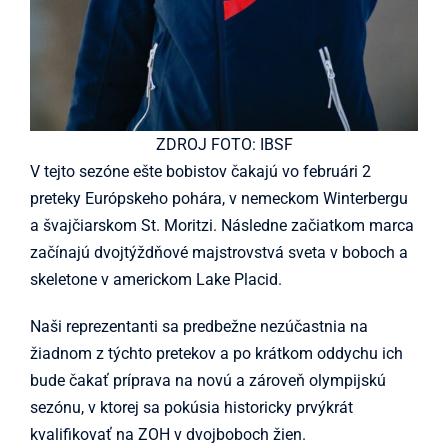
ZDROJ FOTO: IBSF
V tejto sezóne ešte bobistov čakajú vo februári 2
preteky Európskeho pohára, v nemeckom Winterbergu
a švajčiarskom St. Moritzi. Následne začiatkom marca
začínajú dvojtýždňové majstrovstvá sveta v boboch a
skeletone v americkom Lake Placid.
Naši reprezentanti sa predbežne nezúčastnia na
žiadnom z týchto pretekov a po krátkom oddychu ich
bude čakať príprava na novú a zároveň olympijskú
sezónu, v ktorej sa pokúsia historicky prvýkrát
kvalifikovať na ZOH v dvojboboch žien.