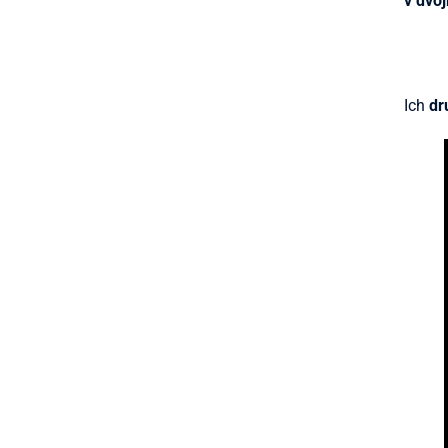
v dvoj
Ich
dr