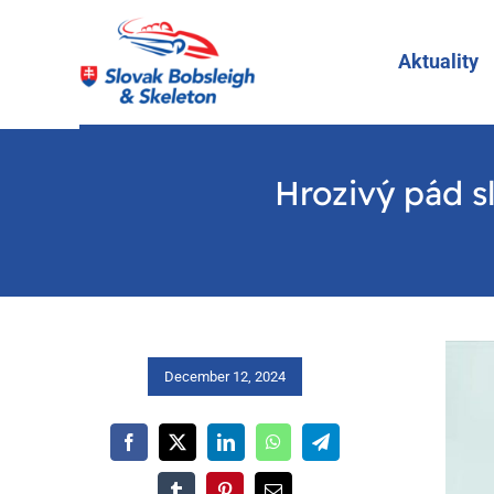
Skip
to
Aktuality
content
Hrozivý pád s
December 12, 2024