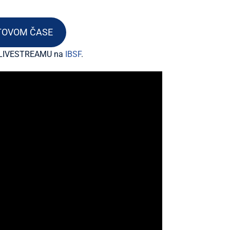
RTOVOM ČASE
 LIVESTREAMU na
IBSF
.