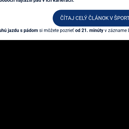
boboch najťažší pád v ich kariérach.
ČÍTAJ CELÝ ČLÁNOK V ŠPO
uhú jazdu
s pádom
si môžete pozrieť
od
21. minúty
v zázname