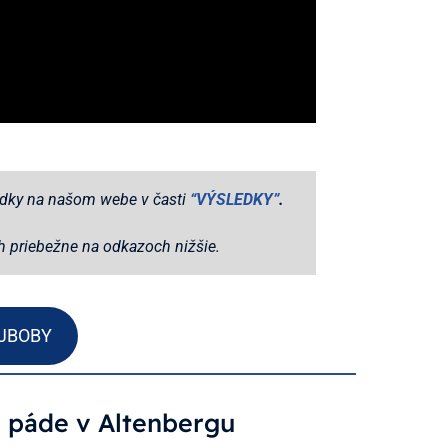
edky na našom webe v časti
“VÝSLEDKY”
.
ch priebežne na odkazoch nižšie.
JBOBY
 páde v Altenbergu