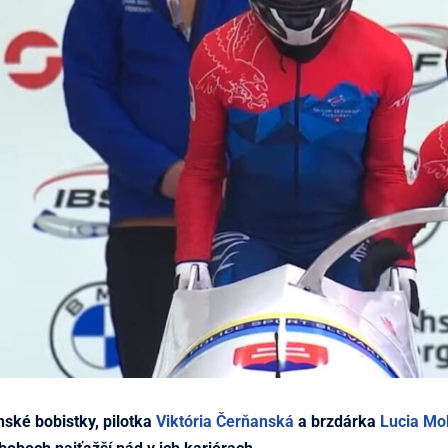
nské bobistky, pilotka
Viktória Čerňanská
a brzdárka
Lucia Mo