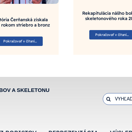
Rekapitulácia nášho b
skeletonového roka 2
tória Čerňanská získala
 rokom striebro a bronz
Pokračovať v čítaní…
Pokračovať v čítaní…
BOV A SKELETONU
Search
for: