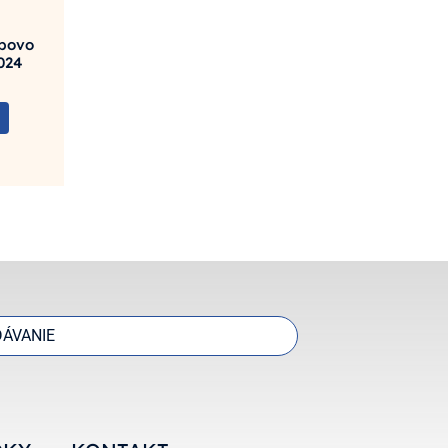
obovo
024